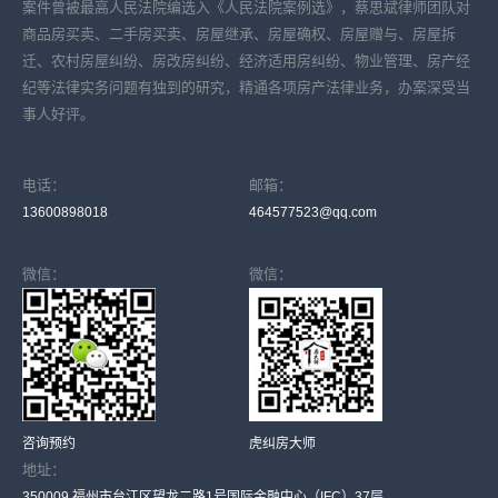
案件曾被最高人民法院编选入《人民法院案例选》，蔡思斌律师团队对
商品房买卖、二手房买卖、房屋继承、房屋确权、房屋赠与、房屋拆
迁、农村房屋纠纷、房改房纠纷、经济适用房纠纷、物业管理、房产经
纪等法律实务问题有独到的研究，精通各项房产法律业务，办案深受当
事人好评。
电话：
邮箱：
13600898018
464577523@qq.com
微信：
微信：
咨询预约
虎纠房大师
地址：
350009 福州市台江区望龙二路1号国际金融中心（IFC）37层