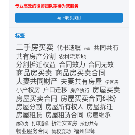
专业高效的律师团队期待为您服务
马上联系我们
标签
二手房买卖
共同共有
代书遗嘱
公房
共有房产分割
农村宅基地
合同效力
分割拆迁权益
合同无效
商品房买卖
商品房买卖合同
夫妻共同财产
夫妻共有房屋
学区房
房屋买卖
小产权房
户口迁移
房产执行
房屋买卖合同
房屋买卖合同纠纷
房屋分割
房屋拆迁
房屋所有权人
房屋租赁
房屋租赁合同
房屋继承
拆迁安置房
按份共有
房改房
打印遗嘱
物业服务合同
福州律师
物权变动