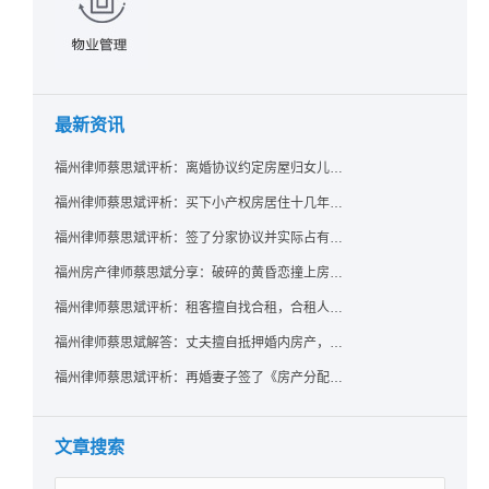
最新资讯
福州律师蔡思斌评析：离婚协议约定房屋归女儿所有，父亲去世后继母能否拒绝过户？
福州律师蔡思斌评析：买下小产权房居住十几年，卖家去世后其女儿竟起诉要求继承？
福州律师蔡思斌评析：签了分家协议并实际占有，房产就一定是囊中之物了吗？法院：只要未过户，共有权人反悔了就可撤销赠与！
福州房产律师蔡思斌分享：破碎的黄昏恋撞上房产证，给出的房子能要回吗？ 法院：参照适用《婚姻家庭编解释（二）》规定，支持恋爱中无重大过错给予方返还房屋的诉请
福州律师蔡思斌评析：租客擅自找合租，合租人在屋里自杀，房东能找租客索赔吗？
福州律师蔡思斌解答：丈夫擅自抵押婚内房产，配偶该如何维权？
福州律师蔡思斌评析：再婚妻子签了《房产分配协议》却拿不到房？福州中院：无所有权基础实为赠与，过户前可撤销！
文章搜索