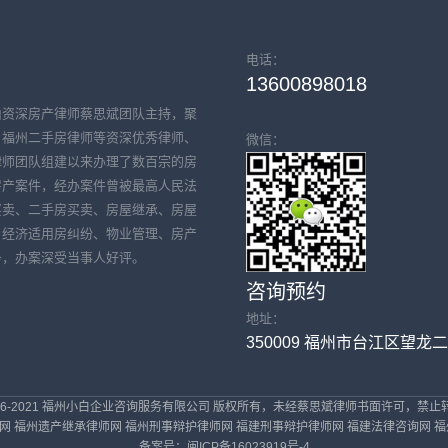
电话：
13600898018
由资深房产律师蔡思斌团队主持，聚
、福州二手房律师等资深优秀律师、
微信：
律师团队组建以来办理了数百宗的房
房产案件，经办案件曾被最高人民法
买卖、二手房买卖、房屋继承、房屋
、经济适用房纠纷、物业管理、房产
务，办案深受当事人好评。
咨询预约
地址：
350009 福州市台江区望龙
 © 2016-2021 福州小白企业咨询服务有限公司 版权所有，未经蔡思斌律师书面许可，
网
福州遗产继承律师网
福州刑事辩护律师网
福建刑事辩护律师网
福建法律咨询网
福
备案号：
闽ICP备16023919号-4