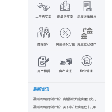
最新资讯
福州律师蔡思斌评析：离婚协议约定房屋归女儿所有，父亲去世后继母能否拒绝过户？
福州律师蔡思斌评析：买下小产权房居住十几年，卖家去世后其女儿竟起诉要求继承？