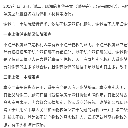
2019年1月3日，谢二、顾海的其他子女（谢福等）出具书面承诺，
争房屋处置签名或提供相关材料等方便。
谢梦向一审法院起诉请求：依法确认原登记在顾海、谢梦名下房屋归谢
一审上海浦东新区法院观点
不动产权属证书是权利人享有该不动产物权的证明。不动产权属证书记
除有证据证明不动产登记簿确有错误外，以不动产登记簿为准。谢梦称
是了保证两位老人在去世前享有居住权，因此房屋的实际权利人系谢梦
芳对谢梦的主张予以否认，且谢梦提供的证据不足以证明其主张，故不
二审上海一中院观点
本案二审争议焦点在于，系争房产是否应归谢梦所有。本案事实表明，
其祖父母谢二、顾海在世时就讼争房屋签订协议明确约定，其祖父母去
真实意思表示，内容符合法律规定，依法成立并有效。谢梦祖父母现已
院关于适用＜中华人民共和国物权法＞若干问题的解释（一）》第二条
利状态不符，其为该不动产物权的真实权利人，请求确认其享有物权的
张，有事实和法律依据。