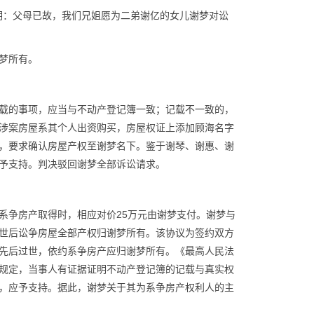
言明：父母已故，我们兄姐愿为二弟谢亿的女儿谢梦对讼
梦所有。
载的事项，应当与不动产登记簿一致；记载不一致的，
涉案房屋系其个人出资购买，房屋权证上添加顾海名字
，要求确认房屋产权至谢梦名下。鉴于谢琴、谢惠、谢
予支持。判决驳回谢梦全部诉讼请求。
系争房产取得时，相应对价25万元由谢梦支付。谢梦与
世后讼争房屋全部产权归谢梦所有。该协议为签约双方
先后过世，依约系争房产应归谢梦所有。《最高人民法
规定，当事人有证据证明不动产登记簿的记载与真实权
，应予支持。据此，谢梦关于其为系争房产权利人的主