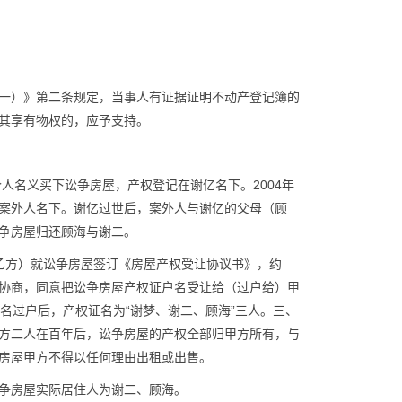
一）》第二条规定，当事人有证据证明不动产登记簿的
其享有物权的，应予支持。
人名义买下讼争房屋，产权登记在谢亿名下。2004年
案外人名下。谢亿过世后，案外人与谢亿的父母（顾
争房屋归还顾海与谢二。
（乙方）就讼争房屋签订《房屋产权受让协议书》，约
协商，同意把讼争房屋产权证户名受让给（过户给）甲
名过户后，产权证名为“谢梦、谢二、顾海”三人。三、
方二人在百年后，讼争房屋的产权全部归甲方所有，与
房屋甲方不得以任何理由出租或出售。
讼争房屋实际居住人为谢二、顾海。