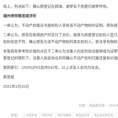
综上，判决如下：确认原登记在顾海、谢梦名下房屋归谢梦所有。
福州律师蔡思斌评析
一审认为，不动产权属证书是权利人享有该不动产物权的证明，原告提
二审认为，原告在取得房产时支付了对价，故其与房屋登记权利人签订
权利状态不符，确认原告为该不动产物权的真实权利人，依法享有物权
本案具有参考性价值的点在于二审认为当事人约定的协议能够成为证明
更登记的情形下，当事人拟定协议共同确认不动产权利归属还是有价值
案例索引：(2020)沪01民终542号，以上涉及人名均为化名。
蔡思斌
2021年1月15日
分类：
商品房买卖
2021
标签：
二手房买卖
共同共有
农村宅基地
商品房买卖
商品房买卖合同