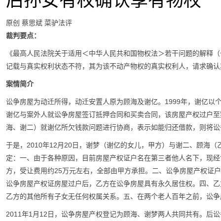
后孙女有权确认享有物权
原创
蔡思斌
菜驴法评
裁判要点：
《最高人民法院关于适用＜中华人民共和国物权法＞若干问题的解释（
记载与真实权利状态不符，其为该不动产物权的真实权利人，请求确认
案情简介
讼争房屋为动迁所得，动迁安置人原为顾海及谢亿。1999年，谢亿以个
谢亿与案外人就讼争房屋签订抵押合同和买卖合同，该房屋产权过户至
海、谢二）就谢亿所欠钱款问题进行协商，表示如能归还借款，则将讼
于是，2010年12月20日，谢梦（谢亿的女儿，甲方）与谢二、顾海
定：一、由于各种原因，目前房屋产权证户名在第三者他人名下，现经
方，受让费用约25万元左右，全部由甲方承担。二、讼争房屋产权证户
讼争房屋产权证房屋过户后，乙方在讼争房屋具有永久居住权。四、乙
乙方的其他所有子女无任何权属关系。五、在两个老人百年之前，讼争
2011年1月12日，讼争房屋产权登记为顾海、谢梦两人共同共有。后