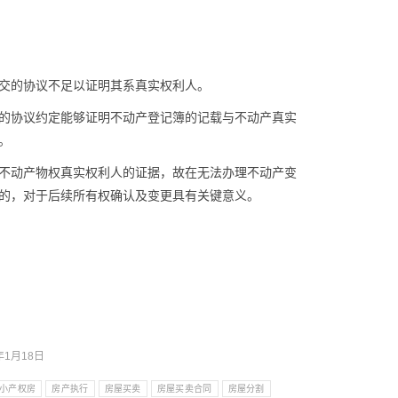
交的协议不足以证明其系真实权利人。
的协议约定能够证明不动产登记簿的记载与不动产真实
。
不动产物权真实权利人的证据，故在无法办理不动产变
的，对于后续所有权确认及变更具有关键意义。
年1月18日
小产权房
房产执行
房屋买卖
房屋买卖合同
房屋分割