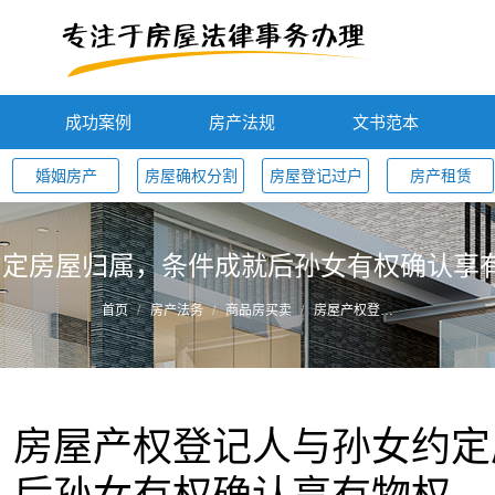
成功案例
房产法规
文书范本
婚姻房产
房屋确权分割
房屋登记过户
房产租赁
定房屋归属，条件成就后孙女有权确认享
首页
房产法务
商品房买卖
房屋产权登…
房屋产权登记人与孙女约定