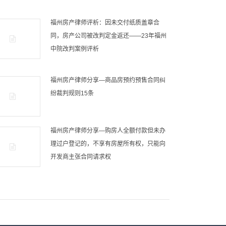
福州房产律师评析：因未交付纸质盖章合
同，房产公司被改判定金返还——23年福州
中院改判案例评析
福州房产律师分享—商品房预约预售合同纠
纷裁判规则15条
福州房产律师分享—购房人全额付款但未办
理过户登记的，不享有房屋所有权，只能向
开发商主张合同请求权