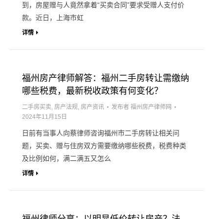
到，房屋赠与人竟然拿着“买卖合同”要求受赠人支付价
款。近日，上海市虹
详情
福州房产律师解答：福州二手房转让需缴纳
哪些税费，最新税收政策有何变化？
二手房买卖
,
房产法规
,
房产资讯
发布者
福州房产律师网
2024年11月15日
日前有当事人向蔡律师咨询福州市二手房转让相关问
题，买卖、赠与住房双方需要缴纳哪些税费，税费种类
及比例如何，满二满五又怎么
详情