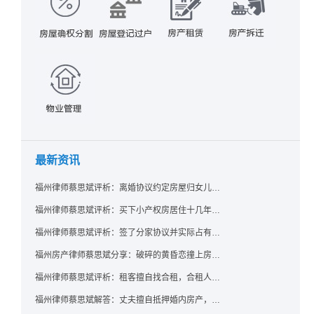
最新资讯
福州律师蔡思斌评析：离婚协议约定房屋归女儿所有，父亲去世后继母能否拒绝过户？
福州律师蔡思斌评析：买下小产权房居住十几年，卖家去世后其女儿竟起诉要求继承？
福州律师蔡思斌评析：签了分家协议并实际占有，房产就一定是囊中之物了吗？法院：只要未过户，共有权人反悔了就可撤销赠与！
福州房产律师蔡思斌分享：破碎的黄昏恋撞上房产证，给出的房子能要回吗？ 法院：参照适用《婚姻家庭编解释（二）》规定，支持恋爱中无重大过错给予方返还房屋的诉请
福州律师蔡思斌评析：租客擅自找合租，合租人在屋里自杀，房东能找租客索赔吗？
福州律师蔡思斌解答：丈夫擅自抵押婚内房产，配偶该如何维权？