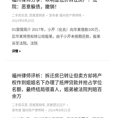
福州律师分享：以明显低价转让房产？法
院：恶意躲债，撤销！
二手房买卖
,
房屋案例库
发布者
福州房产律师网
2024年9月20日
01案情简介 2017年，小芹（化名）向华某借款100万，
后华某将债权转让给殷某。由于小芹未按期还款，殷某
诉至法院。法院
详情
福州律师评析：拆迁房已转让但卖方却将产
权作到姐姐名下办理了抵押贷款并抢占学位
名额，最终结局很喜人，姐弟被法院判赔百
余万
二手房买卖
,
房屋案例库
,
房屋登记过户
发布者
福州房产律师网
2024年8月21日