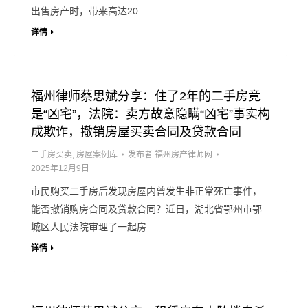
出售房产时，带来高达20
详情
福州律师蔡思斌分享：住了2年的二手房竟
是“凶宅”，法院：卖方故意隐瞒“凶宅”事实构
成欺诈，撤销房屋买卖合同及贷款合同
二手房买卖
,
房屋案例库
发布者
福州房产律师网
2025年12月9日
市民购买二手房后发现房屋内曾发生非正常死亡事件，
能否撤销购房合同及贷款合同？近日，湖北省鄂州市鄂
城区人民法院审理了一起房
详情