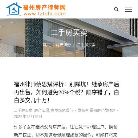
二手房买卖
您的位置：
首页
房产法务
二手房买卖
福州律师蔡思斌评析：别踩坑！继承房产后
再出售，如何避免20%个税？顺序错了，白
白多交几十万！
二手房买卖
,
房产法规
,
房屋继承赠与
发布者
福州房产律师网
2025年12月19日
许多子女在继承父母房产后，往往急于办理过户、换领
新产权证，却不知这看似顺理成章的操作，可能在将来