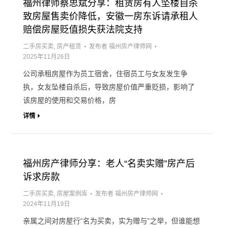
福州律师蔡思斌分享：租赁房有人坠楼自杀
致房屋售卖价降低，安徽一房东诉请承租人
赔偿房屋贬值损失获法院支持
二手房买卖
,
房产租赁
发布者
福州房产律师网
2025年11月26日
公司承租房屋作为员工宿舍，住宿员工与女友发生争
执，女友坠楼自杀后，导致房屋价值严重贬损，影响了
该房屋的使用和交易价格，房
详情
福州房产律师分享：老人“名卖实赠”房产后
诉求房款
二手房买卖
,
房屋案例库
发布者
福州房产律师网
2024年11月19日
亲属之间对房屋行“名为买卖，实为赠与”之举，但谁能想