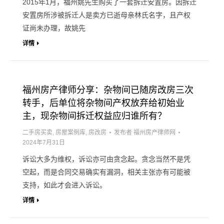
2015年1月，福州姚先生购买了一套拆迁安置房。因拆迁
安置房所涉被拆迁人是卖方已逝母亲林氏名字，且产权
证尚未办理，故姚先
详情
福州房产律师分享：杂物间已随房改房三次
转手，后单位将杂物间产权放弃给初始业
主，现杂物间拆迁权益应归谁所有？
二手房买卖
,
房屋案例库
,
房改房
发布者
福州房产律师网
2024年7月31日
诉讼大多为维权，诉讼亦可由贪念起。贪念当然不是凭
空起，而是合同交易确实有漏洞，相关主张亦有可能被
支持，如此才会进入诉讼。
详情