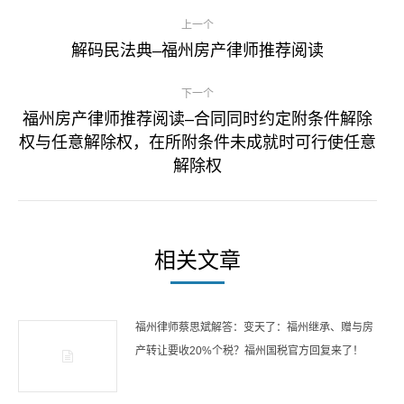
文
上一个
章
解码民法典–福州房产律师推荐阅读
上
一
导
下一个
篇
福州房产律师推荐阅读–合同同时约定附条件解除
航
文
权与任意解除权，在所附条件未成就时可行使任意
下
章
解除权
一
篇
文
章
相关文章
福州律师蔡思斌解答：变天了：福州继承、赠与房
产转让要收20%个税？福州国税官方回复来了！