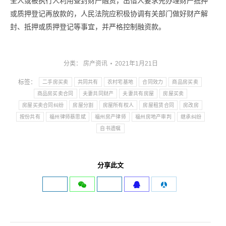
全人或被执行人利用查封财产融资，出借人要求先办理财产抵押
或质押登记再放款的，人民法院应积极协调有关部门做好财产解
封、抵押或质押登记等事宜，并严格控制融资款。
分类：
房产资讯
2021年1月21日
标签：
二手房买卖
共同共有
农村宅基地
合同效力
商品房买卖
商品房买卖合同
夫妻共同财产
夫妻共有房屋
房屋买卖
房屋买卖合同纠纷
房屋分割
房屋所有权人
房屋租赁合同
房改房
按份共有
福州律师蔡思斌
福州房产律师
福州房地产审判
继承纠纷
自书遗嘱
分享此文