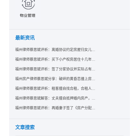
最新资讯
福州律师蔡思斌评析：离婚协议约定房屋归女儿所有，父亲去世后继母能否拒绝过户？
福州律师蔡思斌评析：买下小产权房居住十几年，卖家去世后其女儿竟起诉要求继承？
福州律师蔡思斌评析：签了分家协议并实际占有，房产就一定是囊中之物了吗？法院：只要未过户，共有权人反悔了就可撤销赠与！
福州房产律师蔡思斌分享：破碎的黄昏恋撞上房产证，给出的房子能要回吗？ 法院：参照适用《婚姻家庭编解释（二）》规定，支持恋爱中无重大过错给予方返还房屋的诉请
福州律师蔡思斌评析：租客擅自找合租，合租人在屋里自杀，房东能找租客索赔吗？
福州律师蔡思斌解答：丈夫擅自抵押婚内房产，配偶该如何维权？
福州律师蔡思斌评析：再婚妻子签了《房产分配协议》却拿不到房？福州中院：无所有权基础实为赠与，过户前可撤销！
文章搜索