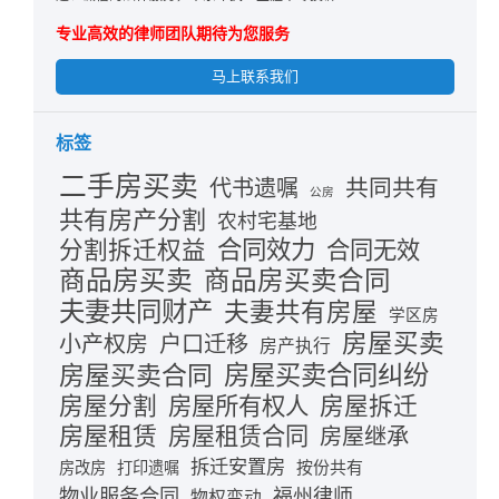
专业高效的律师团队期待为您服务
马上联系我们
标签
二手房买卖
共同共有
代书遗嘱
公房
共有房产分割
农村宅基地
合同效力
分割拆迁权益
合同无效
商品房买卖
商品房买卖合同
夫妻共同财产
夫妻共有房屋
学区房
房屋买卖
小产权房
户口迁移
房产执行
房屋买卖合同
房屋买卖合同纠纷
房屋分割
房屋拆迁
房屋所有权人
房屋租赁
房屋租赁合同
房屋继承
拆迁安置房
按份共有
房改房
打印遗嘱
物业服务合同
福州律师
物权变动