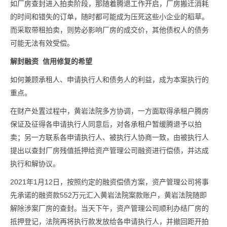
如厂房查封进入拍卖阶段，那随着腾退工作开启，厂房搬迁消耗
的时间和错失的订单，随时都可能成为压死这些小企业的稻草。
而采取带租拍卖，则势必影响厂房的成交价，其他债权人的债务
可能无法有效受偿。
解封融资 信用修复的希望
如何兼顾承租人、申请执行人和债务人的利益，成为本案执行的
重点。
在财产处置过程中，黄岩法院多方协调，一方面取得承租户腾房
保证及征得各申请执行人同意后，对各承租户暂缓腾退予以拍
卖；另一方联系各申请执行人、被执行人协商一致，由被执行人
提出以查封厂房残值抵押给资产管理公司融资进行偿债，并达成
执行和解协议。
2021年1月12日，按照约定的融资偿债方案，资产管理公司将事
先承诺的融资款552万元汇入黄岩法院案款账户，黄岩法院随即
解除涉案厂房的查封。当天下午，资产管理公司顺利办结厂房的
抵押登记，法院再将执行款发放给各申请执行人，并撤回距开拍