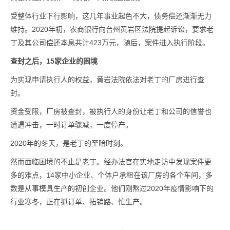
受整体行业下行影响，这几年事业起色不大，债务偿还渐渐无力
维持。2020年初，农商银行向台州黄岩区法院提起诉讼，要求老
丁及其公司偿还本息共计423万元，随后，案件进入执行阶段。
查封之后，15家企业的困境
为实现申请执行人的权益，黄岩法院依法对老丁的厂房进行查
封。
资金受限，厂房被查封，被执行人的身份让老丁和公司的信誉也
遭遇冲击，一时订单骤减，一度停产。
2020年的冬天，是老丁的至暗时刻。
然而面临困境的不止是老丁。经办法官在实地走访中发现案件更
多的难点，14家中小企业、个体户承租在该厂房的各个车间，多
数是从事模具生产的初创企业。他们刚熬过2020年疫情影响下的
行业寒冬，正在抓订单、拓销路、忙生产。