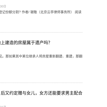
月30日
登记份额分割? 作者/ 琚敬（北京云亭律师事务所） 阅读
地上建造的房屋属于遗产吗？
见。那如果其中某位继承人将房屋重新翻建、重建，那翻
，后又约定赠与女儿，女方还能要求男主配合