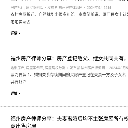
房产拆迁
,
房屋案例库
发布者
福州房产律师网
2024年9月11日
农村房屋拆迁，自然就引出很多纠纷。本案简单说，厦门程女士认
老宅实际占
详情
福州房产律师分享：房产登记继父、继女共同共有
婚姻房产
,
房屋案例库
,
房屋确权分割
发布者
福州房产律师网
2024年9月
裁判要旨 1、婚姻关系存续期间购买房产登记在夫妻一方及子女名
共有财产
详情
福州房产律师分享：夫妻离婚后均不主张房屋所有
商出售房屋