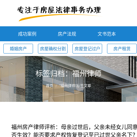
成功案例
房产法规
文书范本
婚姻房产
房屋确权分割
房屋登记过户
房产租赁
标签归档：
福州律师
首页
"福州律师"标签文章
福州房产律师评析：母亲过世后，父亲未经女儿同
否生效？能否要求产权恢复登记至已过世父亲名下