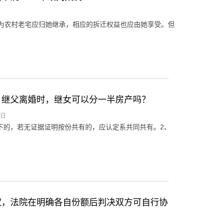
为农村老宅应归她继承，相应的拆迁权益也应由她享受。但
，继父离婚时，继女可以分一半房产吗？
5日
下的，若无证据证明按份共有的，应认定系共同共有。2、
权，法院在明确各自份额后判决双方可自行协