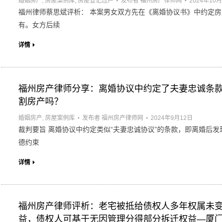
婚姻房产
,
房屋案例库
,
房屋登记过户
发布者
福州房产律师网
2024年10
福州律师蔡思斌评析： 本案男女双方先在《离婚协议书》中约定
有。女方后续
详情
福州房产律师分享：离婚协议中约定了夫妻忠诚条
割房产吗？
婚姻房产
,
房屋案例库
发布者
福州房产律师网
2024年9月12日
裁判要旨 离婚协议中约定类似“夫妻忠诚协议”的条款，即离婚后
德约束
详情
福州房产律师评析：老宅被抵给债权人多年权属未
益，债权人可基于无因管理分得部分拆迁权益—厦门中