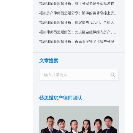
福州律师蔡思斌评析：签了分家协议并实际占有，房产就一定是囊中之物了吗？法院：只要未过户，共有权人反悔了就可撤销赠与！
福州房产律师蔡思斌分享：破碎的黄昏恋撞上房产证，给出的房子能要回吗？ 法院：参照适用《婚姻家庭编解释（二）》规定，支持恋爱中无重大过错给予方返还房屋的诉请
福州律师蔡思斌评析：租客擅自找合租，合租人在屋里自杀，房东能找租客索赔吗？
福州律师蔡思斌解答：丈夫擅自抵押婚内房产，配偶该如何维权？
福州律师蔡思斌评析：再婚妻子签了《房产分配协议》却拿不到房？福州中院：无所有权基础实为赠与，过户前可撤销！
文章搜索
蔡思斌房产律师团队