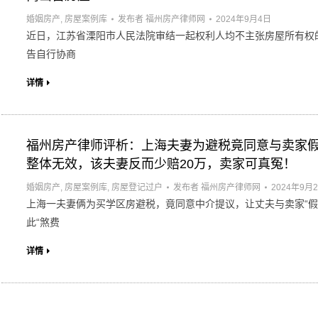
婚姻房产
,
房屋案例库
发布者
福州房产律师网
2024年9月4日
近日，江苏省溧阳市人民法院审结一起权利人均不主张房屋所有权
告自行协商
详情
福州房产律师评析：上海夫妻为避税竟同意与卖家假
整体无效，该夫妻反而少赔20万，卖家可真冤！
婚姻房产
,
房屋案例库
,
房屋登记过户
发布者
福州房产律师网
2024年9月
上海一夫妻俩为买学区房避税，竟同意中介提议，让丈夫与卖家“假
此“煞费
详情