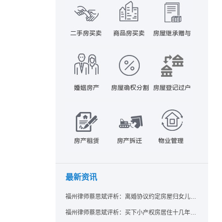
最新资讯
福州律师蔡思斌评析：离婚协议约定房屋归女儿所有，父亲去世后继母能否拒绝过户？
福州律师蔡思斌评析：买下小产权房居住十几年，卖家去世后其女儿竟起诉要求继承？