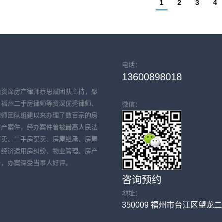
1
2
3
4
电话：
13600898018
由资深房产律师蔡思斌团队主持，聚
、福州二手房律师等资深优秀律师、
微信：
律师团队组建以来办理了数百宗的房
房产案件，经办案件曾被最高人民法
买卖、二手房买卖、房屋继承、房屋
、经济适用房纠纷、物业管理、房产
务，办案深受当事人好评。
咨询预约
地址：
350009 福州市台江区望龙