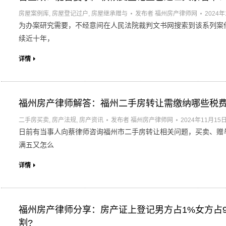
房屋案例库
,
房屋登记过户
,
房屋继承赠与
发布者
福州房产律师网
2024年
为办案研究需要，不经意间在人民法院裁判文书网搜索到该系列案
续近十年，
详情
福州房产律师解答：福州二手房转让需缴纳哪些税
二手房买卖
,
房产法规
,
房产资讯
发布者
福州房产律师网
2024年11月15
日前有当事人向蔡律师咨询福州市二手房转让相关问题，买卖、赠
满五又怎么
详情
福州房产律师分享：房产证上登记男方占1%女方占9
割?