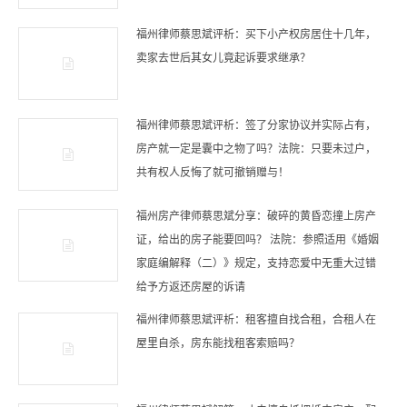
福州律师蔡思斌评析：买下小产权房居住十几年，
卖家去世后其女儿竟起诉要求继承？
福州律师蔡思斌评析：签了分家协议并实际占有，
房产就一定是囊中之物了吗？法院：只要未过户，
共有权人反悔了就可撤销赠与！
福州房产律师蔡思斌分享：破碎的黄昏恋撞上房产
证，给出的房子能要回吗？ 法院：参照适用《婚姻
家庭编解释（二）》规定，支持恋爱中无重大过错
给予方返还房屋的诉请
福州律师蔡思斌评析：租客擅自找合租，合租人在
屋里自杀，房东能找租客索赔吗？