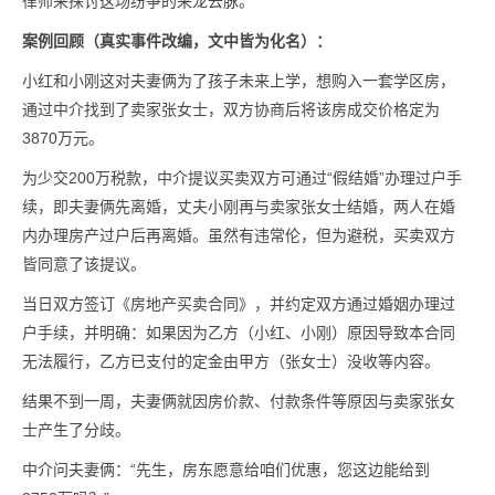
律师来探讨这场纷争的来龙去脉。
案例回顾（真实事件改编，文中皆为化名）：
小红和小刚这对夫妻俩为了孩子未来上学，想购入一套学区房，
通过中介找到了卖家张女士，双方协商后将该房成交价格定为
3870万元。
为少交200万税款，中介提议买卖双方可通过“假结婚”办理过户手
续，即夫妻俩先离婚，丈夫小刚再与卖家张女士结婚，两人在婚
内办理房产过户后再离婚。虽然有违常伦，但为避税，买卖双方
皆同意了该提议。
当日双方签订《房地产买卖合同》，并约定双方通过婚姻办理过
户手续，并明确：如果因为乙方（小红、小刚）原因导致本合同
无法履行，乙方已支付的定金由甲方（张女士）没收等内容。
结果不到一周，夫妻俩就因房价款、付款条件等原因与卖家张女
士产生了分歧。
中介问夫妻俩：“先生，房东愿意给咱们优惠，您这边能给到