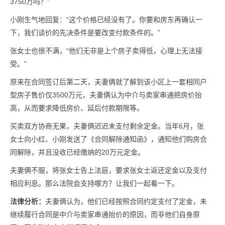
3750万吗？”
小刚生气地回复：“这个价格已经没有了。你要和房东再确认一
下，我们谈价的先决条件是要改变付款条件的。”
张女士也很不满，“他们无非是上个房子卖得低，心理上无法接
受。”
原来在合同签订后第二天，夫妻俩就了解到该小区上一套相同户
型房子售价仅3500万元，夫妻俩认为中介与卖家串通把房价抬
高，从而要求降低房价、延后付款期限等。
买卖双方协商无果，夫妻俩迟迟未支付剩余定金。当年6月，张
女士向小红、小刚发送了《合同解除通知函》，通知他们购房合
同解除，并且没收已经缴纳的20万元定金。
夫妻俩不服，将张女士告上法庭，要求张女士返还定金以及支付
相应利息。那么法院会支持哪方？让我们一起看一下。
法律分析：
夫妻俩认为，他们已经按照合同约定支付了定金，未
继续履行合同是中介与卖家串通抬价的原因，而非他们自身原