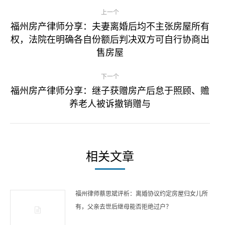
文
上一个
章
福州房产律师分享：夫妻离婚后均不主张房屋所有
权，法院在明确各自份额后判决双方可自行协商出
上
导
售房屋
一
航
篇
下一个
文
福州房产律师分享：继子获赠房产后怠于照顾、赡
章
下
养老人被诉撤销赠与
一
篇
文
章
相关文章
福州律师蔡思斌评析：离婚协议约定房屋归女儿所
有，父亲去世后继母能否拒绝过户？