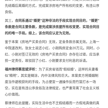
先结婚后离婚的方式，完成案涉房地产所有权的变更，有违公序
良俗。
其三，
合同系通过“婚更”这种非法的手段实现合同目的，“婚更”
条款是合同主要条款，是完成案涉房屋所有权变更、实现合同目
的的唯一手段。综上，该合同应认定为无效。
鉴于本案《房地产买卖合同》无效，定金条款亦属无效。上海一
中院遂改判，张女士返还小红、小刚购房定金20万元。同时，小
红、小刚对签订无效的《房地产买卖合同》亦存在过错，应当承
担一定责任，故驳回了小红、小刚要求支付利息的诉请。
福州律师蔡思斌评析：
为了买房省钱而“假结婚”，这样的夫妻看
似“精明”，其实是糊涂，内中法律风险巨大。本案卖方将婚姻制
度当作避税获利的手段，为占便宜一通操作反而竹篮打水一场
空，实在是有违公序良俗及法律规定，也严重背离了社会主义核
心价值观。
蔡律师在此提醒，实际生活中也不乏假结婚而一方假戏真做的真