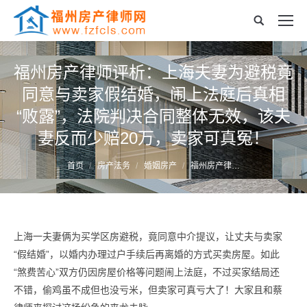
福州房产律师评析：上海夫妻为避税竟
同意与卖家假结婚，闹上法庭后真相
“败露”，法院判决合同整体无效，该夫
妻反而少赔20万，卖家可真冤！
您的位置：
首页
房产法务
婚姻房产
福州房产律…
上海一夫妻俩为买学区房避税，竟同意中介提议，让丈夫与卖家
“假结婚”，以婚内办理过户手续后再离婚的方式买卖房屋。如此
“煞费苦心”双方仍因房屋价格等问题闹上法庭，不过买家结局还
不错，偷鸡虽不成但也没亏米，但卖家可真亏大了！大家且和蔡