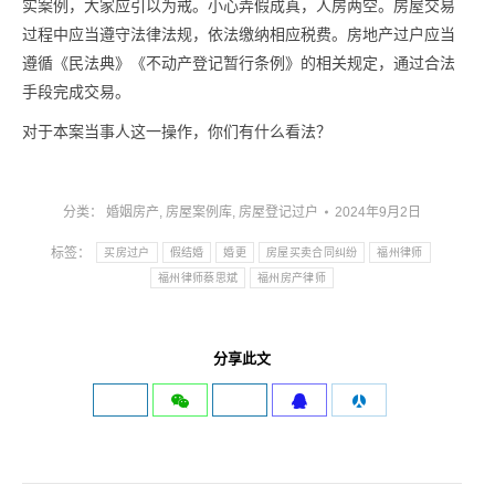
实案例，大家应引以为戒。小心弄假成真，人房两空。房屋交易
过程中应当遵守法律法规，依法缴纳相应税费。房地产过户应当
遵循《民法典》《不动产登记暂行条例》的相关规定，通过合法
手段完成交易。
对于本案当事人这一操作，你们有什么看法？
分类：
婚姻房产
,
房屋案例库
,
房屋登记过户
2024年9月2日
标签：
买房过户
假结婚
婚更
房屋买卖合同纠纷
福州律师
福州律师蔡思斌
福州房产律师
分享此文