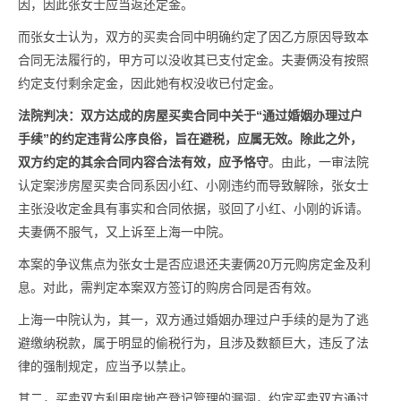
因，因此张女士应当返还定金。
而张女士认为，双方的买卖合同中明确约定了因乙方原因导致本
合同无法履行的，甲方可以没收其已支付定金。夫妻俩没有按照
约定支付剩余定金，因此她有权没收已付定金。
法院判决：双方达成的房屋买卖合同中关于“通过婚姻办理过户
手续”的约定违背公序良俗，旨在避税，应属无效。除此之外，
双方约定的其余合同内容合法有效，应予恪守
。由此，一审法院
认定案涉房屋买卖合同系因小红、小刚违约而导致解除，张女士
主张没收定金具有事实和合同依据，驳回了小红、小刚的诉请。
夫妻俩不服气，又上诉至上海一中院。
本案的争议焦点为张女士是否应退还夫妻俩20万元购房定金及利
息。对此，需判定本案双方签订的购房合同是否有效。
上海一中院认为，其一，双方通过婚姻办理过户手续的是为了逃
避缴纳税款，属于明显的偷税行为，且涉及数额巨大，违反了法
律的强制规定，应当予以禁止。
其二，买卖双方利用房地产登记管理的漏洞，约定买卖双方通过