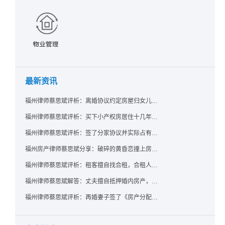
最新资讯
福州律师蔡思斌评析：离婚协议约定房屋归女儿所有，父亲去世后继母能否拒绝过户？
福州律师蔡思斌评析：买下小产权房居住十几年，卖家去世后其女儿竟起诉要求继承？
福州律师蔡思斌评析：签了分家协议并实际占有，房产就一定是囊中之物了吗？法院：只要未过户，共有权人反悔了就可撤销赠与！
福州房产律师蔡思斌分享：破碎的黄昏恋撞上房产证，给出的房子能要回吗？ 法院：参照适用《婚姻家庭编解释（二）》规定，支持恋爱中无重大过错给予方返还房屋的诉请
福州律师蔡思斌评析：租客擅自找合租，合租人在屋里自杀，房东能找租客索赔吗？
福州律师蔡思斌解答：丈夫擅自抵押婚内房产，配偶该如何维权？
福州律师蔡思斌评析：再婚妻子签了《房产分配协议》却拿不到房？福州中院：无所有权基础实为赠与，过户前可撤销！