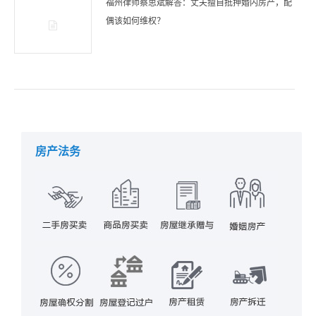
福州律师蔡思斌解答：丈夫擅自抵押婚内房产，配
偶该如何维权？
房产法务