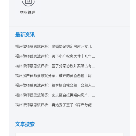
最新资讯
福州律师蔡思斌评析：离婚协议约定房屋归女儿所有，父亲去世后继母能否拒绝过户？
福州律师蔡思斌评析：买下小产权房居住十几年，卖家去世后其女儿竟起诉要求继承？
福州律师蔡思斌评析：签了分家协议并实际占有，房产就一定是囊中之物了吗？法院：只要未过户，共有权人反悔了就可撤销赠与！
福州房产律师蔡思斌分享：破碎的黄昏恋撞上房产证，给出的房子能要回吗？ 法院：参照适用《婚姻家庭编解释（二）》规定，支持恋爱中无重大过错给予方返还房屋的诉请
福州律师蔡思斌评析：租客擅自找合租，合租人在屋里自杀，房东能找租客索赔吗？
福州律师蔡思斌解答：丈夫擅自抵押婚内房产，配偶该如何维权？
福州律师蔡思斌评析：再婚妻子签了《房产分配协议》却拿不到房？福州中院：无所有权基础实为赠与，过户前可撤销！
文章搜索