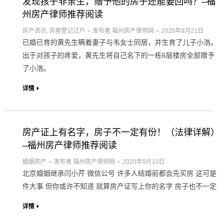
发现孩子非亲生，赠予他的房子还能要回吗？–福
州房产律师推荐阅读
房产资讯
,
房屋登记过户
发布者
福州房产律师网
2020年9月21日
已婚已育的黄先生瞒着妻子与韦女士同居，并生育了儿子小浩。
出于对孩子的疼爱，黄先生将自己名下的一栋6层楼房全部赠予
了小浩。
详情
房产证上有名字，房子不一定有份！（法律详解）
–福州房产律师推荐阅读
婚姻房产
发布者
福州房产律师网
2020年9月10日
北京婚姻继承闫小芹 微信公号 许多人结婚前都会先买房 这可是
件大事 但你或许不知道 就算房产证写上你的名字 房子也不一定
详情