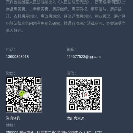
案件曾被最高人民法院编选入《人民法院案例选》，蔡思斌律师团队对
商品房买卖、二手房买卖、房屋继承、房屋确权、房屋赠与、房屋拆
迁、农村房屋纠纷、房改房纠纷、经济适用房纠纷、物业管理、房产经
纪等法律实务问题有独到的研究，精通各项房产法律业务，办案深受当
事人好评。
电话：
邮箱：
13600898018
464577523@qq.com
微信：
微信：
咨询预约
虎纠房大师
地址：
350009 福州市台江区望龙二路1号国际金融中心（IFC）37层