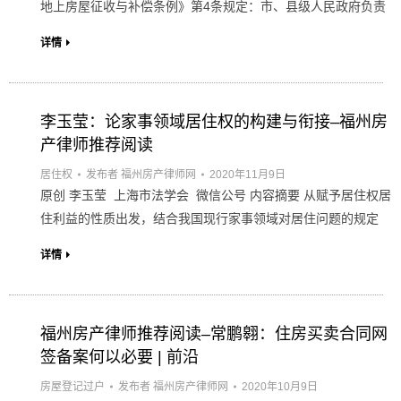
地上房屋征收与补偿条例》第4条规定：市、县级人民政府负责
详情
李玉莹：论家事领域居住权的构建与衔接–福州房
产律师推荐阅读
居住权
发布者
福州房产律师网
2020年11月9日
原创 李玉莹 上海市法学会 微信公号 内容摘要 从赋予居住权居
住利益的性质出发，结合我国现行家事领域对居住问题的规定
详情
福州房产律师推荐阅读–常鹏翱：住房买卖合同网
签备案何以必要 | 前沿
房屋登记过户
发布者
福州房产律师网
2020年10月9日