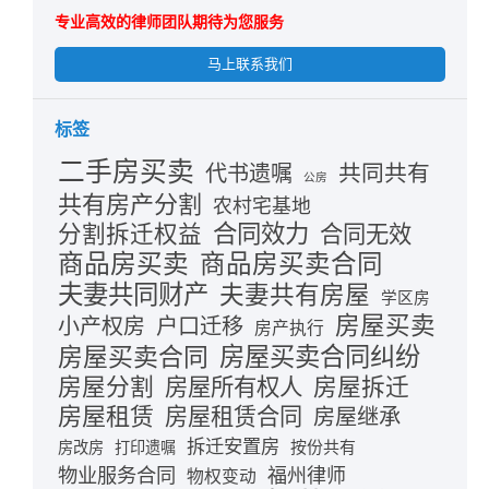
专业高效的律师团队期待为您服务
马上联系我们
标签
二手房买卖
共同共有
代书遗嘱
公房
共有房产分割
农村宅基地
合同效力
分割拆迁权益
合同无效
商品房买卖
商品房买卖合同
夫妻共同财产
夫妻共有房屋
学区房
房屋买卖
小产权房
户口迁移
房产执行
房屋买卖合同
房屋买卖合同纠纷
房屋分割
房屋拆迁
房屋所有权人
房屋租赁
房屋租赁合同
房屋继承
拆迁安置房
按份共有
房改房
打印遗嘱
物业服务合同
福州律师
物权变动