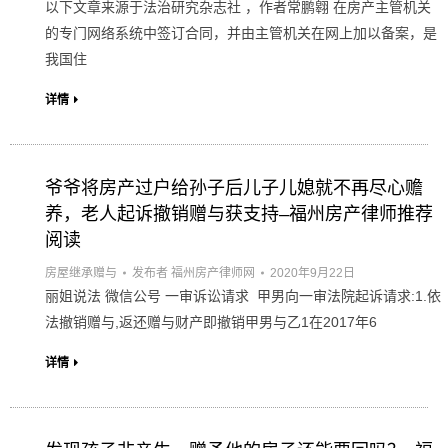
以下文章来源于法治研究杂志社 ，作者常鹏翱 在房产主管机关
的专门网络系统中签订合同，并由主管机关在网上加以备案，是
我国住
详情
爷爷将房产过户给孙子后儿子儿媳就不再尽心赡
养，老人起诉撤销赠与获支持–福州房产律师推荐
阅读
房屋继承赠与
发布者
福州房产律师网
2020年9月22日
丽姐说法 微信公号 一审诉讼请求 甲男向一审法院起诉请求:1.依
法撤销赠与,返还赠与财产即撤销甲男与乙1在2017年6
详情