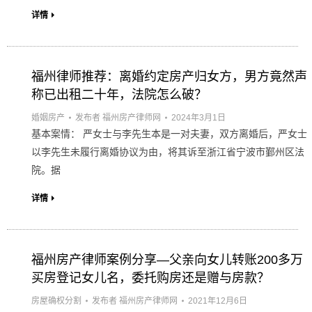
详情
福州律师推荐：离婚约定房产归女方，男方竟然声
称已出租二十年，法院怎么破？
婚姻房产
发布者
福州房产律师网
2024年3月1日
基本案情： 严女士与李先生本是一对夫妻，双方离婚后，严女士
以李先生未履行离婚协议为由，将其诉至浙江省宁波市鄞州区法
院。据
详情
福州房产律师案例分享—父亲向女儿转账200多万
买房登记女儿名，委托购房还是赠与房款？
房屋确权分割
发布者
福州房产律师网
2021年12月6日