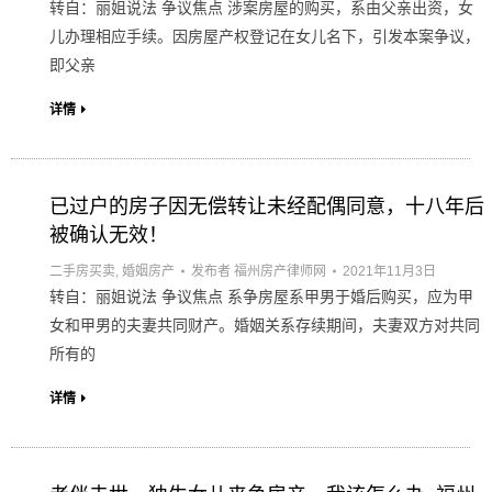
转自：丽姐说法 争议焦点 涉案房屋的购买，系由父亲出资，女
儿办理相应手续。因房屋产权登记在女儿名下，引发本案争议，
即父亲
详情
已过户的房子因无偿转让未经配偶同意，十八年后
被确认无效！
二手房买卖
,
婚姻房产
发布者
福州房产律师网
2021年11月3日
转自：丽姐说法 争议焦点 系争房屋系甲男于婚后购买，应为甲
女和甲男的夫妻共同财产。婚姻关系存续期间，夫妻双方对共同
所有的
详情