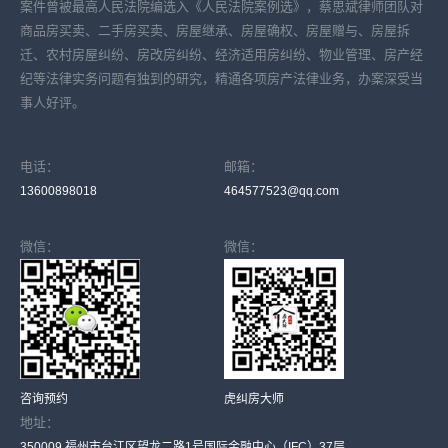
案件曾被最高人民法院编选入《人民法院案例选》，蔡思斌律师团队对
商品房买卖、二手房买卖、房屋继承、房屋确权、房屋赠与、房屋拆
迁、农村房屋纠纷、房改房纠纷、经济适用房纠纷、物业管理、房产经
纪等法律实务问题有独到的研究，精通各项房产法律业务，办案深受当
事人好评。
电话：
邮箱：
13600898018
464577523@qq.com
微信：
微信：
咨询预约
虎纠房大师
地址：
350009 福州市台江区望龙二路1号国际金融中心（IFC）37层