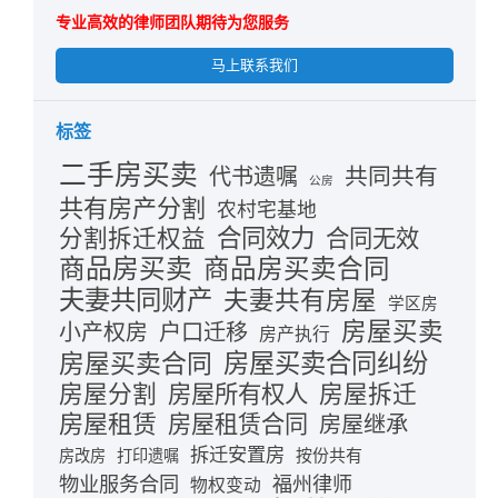
专业高效的律师团队期待为您服务
马上联系我们
标签
二手房买卖
共同共有
代书遗嘱
公房
共有房产分割
农村宅基地
合同效力
分割拆迁权益
合同无效
商品房买卖
商品房买卖合同
夫妻共同财产
夫妻共有房屋
学区房
房屋买卖
小产权房
户口迁移
房产执行
房屋买卖合同
房屋买卖合同纠纷
房屋分割
房屋拆迁
房屋所有权人
房屋租赁
房屋租赁合同
房屋继承
拆迁安置房
按份共有
房改房
打印遗嘱
物业服务合同
福州律师
物权变动