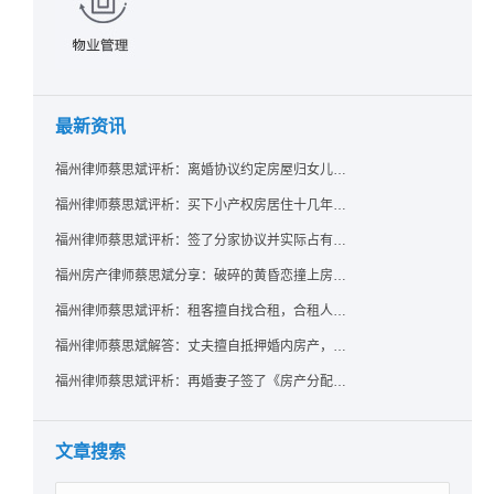
最新资讯
福州律师蔡思斌评析：离婚协议约定房屋归女儿所有，父亲去世后继母能否拒绝过户？
福州律师蔡思斌评析：买下小产权房居住十几年，卖家去世后其女儿竟起诉要求继承？
福州律师蔡思斌评析：签了分家协议并实际占有，房产就一定是囊中之物了吗？法院：只要未过户，共有权人反悔了就可撤销赠与！
福州房产律师蔡思斌分享：破碎的黄昏恋撞上房产证，给出的房子能要回吗？ 法院：参照适用《婚姻家庭编解释（二）》规定，支持恋爱中无重大过错给予方返还房屋的诉请
福州律师蔡思斌评析：租客擅自找合租，合租人在屋里自杀，房东能找租客索赔吗？
福州律师蔡思斌解答：丈夫擅自抵押婚内房产，配偶该如何维权？
福州律师蔡思斌评析：再婚妻子签了《房产分配协议》却拿不到房？福州中院：无所有权基础实为赠与，过户前可撤销！
文章搜索