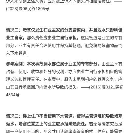
诉人未尽到上述义务，应对被上诉人的损失承担赔偿责任。——
(2023)陕06民终1805号
情况二：
堵塞仅发生在业主家的分支管道内
，
并且返水只影响该
业主自家，那么责任应由业主自行承担。
这段管道是业主的专有
部分，业主有责任合理使用并保持其畅通，避免将易堵塞物品倒
入下水管道。
参考案例：本次事故漏水部位属于业主的专有部分
，由业主享有
占有、使用、收益和处分的权利，亦应由业主自行承担相应的管
理义务和管理责任。在本案中，原告未尽到相应的管理义务，应
由其自行承担因户内漏水所导致的损失。——(2016)湘0121民初
4834号
情况三：楼上住户不当使用下水管道，使得主管道堆积导致堵塞
返水，堵塞位置之上的业主应承担疏通责任。
若无法确定究竟是
哪一户使用不当的，那么共用该段堵塞管道的楼上住户可能需要