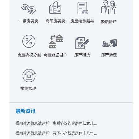
最新资讯
福州律师蔡思斌评析：离婚协议约定房屋归女儿所有，父亲去世后继母能否拒绝过户？
福州律师蔡思斌评析：买下小产权房居住十几年，卖家去世后其女儿竟起诉要求继承？