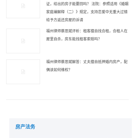
证，给出的房子能要回吗？ 法院：参照适用《婚姻
家庭编解释（二）》规定，支持恋爱中无重大过错
给予方返还房屋的诉请
福州律师蔡思斌评析：租客擅自找合租，合租人在
屋里自杀，房东能找租客索赔吗？
福州律师蔡思斌解答：丈夫擅自抵押婚内房产，配
偶该如何维权？
房产法务