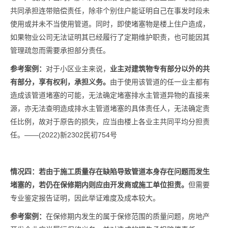
共同承担连带赔偿责任，除非个别住户能证明自己在事发时段未
使用或并未不当使用管道。同时，即使堵塞物是楼上住户造成，
如果物业公司无法证明其已经履行了定期维护职责，也可能因其
管理疏忽而需要承担部分责任。
参考案例：
对于小区业主来说，
业主对建筑物专有部分以外的共
有部分，享有权利，承担义务。
由于使用该管道的任一业主都有
造成该管道堵塞的可能，无法确定堵塞排水主管道异物的直接来
源，亦无法查明造成排水主管道堵塞的具体责任人，无法确定责
任比例，故对于原告的损失，应当由楼上各业主共同平均分担责
任。——(2022)新2302民初754号
情况四：若由于施工质量存在缺陷导致管道本身存在问题而发生
堵塞的，若仍在保修期内则应由开发商或施工单位担责。
但需要
专业鉴定报告证明，因此举证难度及成本较大。
参考案例：
在保修期内发生的属于保修范围的质量问题，房地产