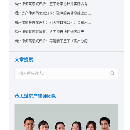
福州律师蔡思斌评析：签了分家协议并实际占有，房产就一定是囊中之物了吗？法院：只要未过户，共有权人反悔了就可撤销赠与！
福州房产律师蔡思斌分享：破碎的黄昏恋撞上房产证，给出的房子能要回吗？ 法院：参照适用《婚姻家庭编解释（二）》规定，支持恋爱中无重大过错给予方返还房屋的诉请
福州律师蔡思斌评析：租客擅自找合租，合租人在屋里自杀，房东能找租客索赔吗？
福州律师蔡思斌解答：丈夫擅自抵押婚内房产，配偶该如何维权？
福州律师蔡思斌评析：再婚妻子签了《房产分配协议》却拿不到房？福州中院：无所有权基础实为赠与，过户前可撤销！
文章搜索
蔡思斌房产律师团队