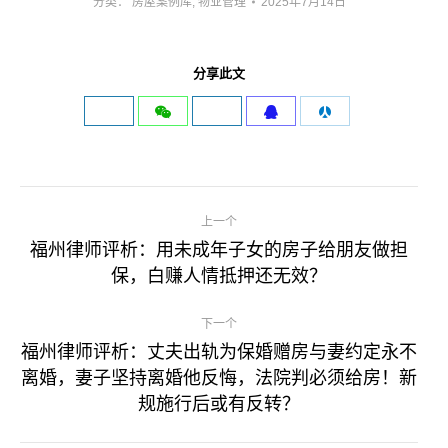
分类：
房屋案例库
,
物业管理
2025年7月14日
分享此文
文
上一个
章
福州律师评析：用未成年子女的房子给朋友做担
上
保，白赚人情抵押还无效？
导
一
篇
下一个
航
文
福州律师评析：丈夫出轨为保婚赠房与妻约定永不
章
离婚，妻子坚持离婚他反悔，法院判必须给房！新
下
规施行后或有反转？
一
篇