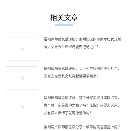
文
章
相关文章
福州律师蔡思斌评析：离婚协议约定房屋归女儿所
有，父亲去世后继母能否拒绝过户？
福州律师蔡思斌评析：买下小产权房居住十几年，
卖家去世后其女儿竟起诉要求继承？
福州律师蔡思斌评析：签了分家协议并实际占有，
房产就一定是囊中之物了吗？法院：只要未过户，
共有权人反悔了就可撤销赠与！
福州房产律师蔡思斌分享：破碎的黄昏恋撞上房产