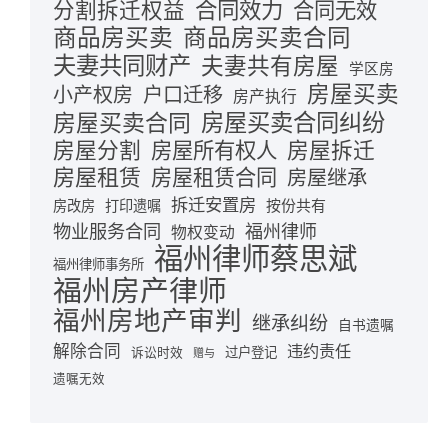
合同效力
分割拆迁权益
合同无效
商品房买卖
商品房买卖合同
夫妻共同财产
夫妻共有房屋
学区房
房屋买卖
小产权房
户口迁移
房产执行
房屋买卖合同
房屋买卖合同纠纷
房屋分割
房屋拆迁
房屋所有权人
房屋租赁
房屋租赁合同
房屋继承
拆迁安置房
按份共有
房改房
打印遗嘱
物业服务合同
福州律师
物权变动
福州律师蔡思斌
福州律师事务所
福州房产律师
福州房地产审判
继承纠纷
自书遗嘱
解除合同
违约责任
诉讼时效
过户登记
赠与
遗嘱无效