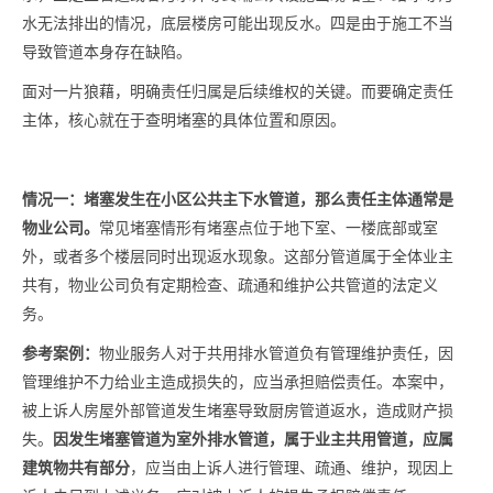
水无法排出的情况，底层楼房可能出现反水。四是由于施工不当
导致管道本身存在缺陷。
面对一片狼藉，明确责任归属是后续维权的关键。而要确定责任
主体，核心就在于查明堵塞的具体位置和原因。
情况一：
堵塞发生在小区公共主
下水
管道，
那么
责任主体通常是
物业公司。
常见堵塞情形有堵塞点位于地下室、一楼底部或室
外，或者多个楼层同时出现返水现象。这部分管道属于全体业主
共有，物业公司负有定期检查、疏通和维护公共管道的法定义
务。
参考案例：
物业服务人对于共用排水管道负有管理维护责任，因
管理维护不力给业主造成损失的，应当承担赔偿责任。本案中，
被上诉人房屋外部管道发生堵塞导致厨房管道返水，造成财产损
失。
因发生堵塞管道为室外排水管道，属于业主共用管道，应属
建筑物共有部分
，应当由上诉人进行管理、疏通、维护，现因上