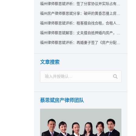
福州律师蔡思斌评析：签了分家协议并实际占有，房产就一定是囊中之物了吗？法院：只要未过户，共有权人反悔了就可撤销赠与！
福州房产律师蔡思斌分享：破碎的黄昏恋撞上房产证，给出的房子能要回吗？ 法院：参照适用《婚姻家庭编解释（二）》规定，支持恋爱中无重大过错给予方返还房屋的诉请
福州律师蔡思斌评析：租客擅自找合租，合租人在屋里自杀，房东能找租客索赔吗？
福州律师蔡思斌解答：丈夫擅自抵押婚内房产，配偶该如何维权？
福州律师蔡思斌评析：再婚妻子签了《房产分配协议》却拿不到房？福州中院：无所有权基础实为赠与，过户前可撤销！
文章搜索
蔡思斌房产律师团队