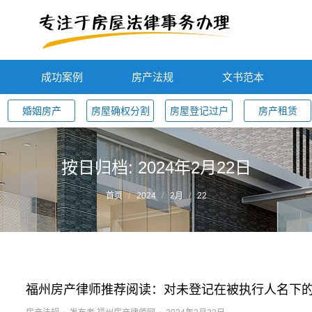
成功案例
房产法规
文书范本
婚姻房产
房屋确权分割
房屋登记过户
房产租赁
按日归档:
2024年2月22日
首页
2024
2月
22
福州房产律师推荐阅读：对未登记在被执行人名下