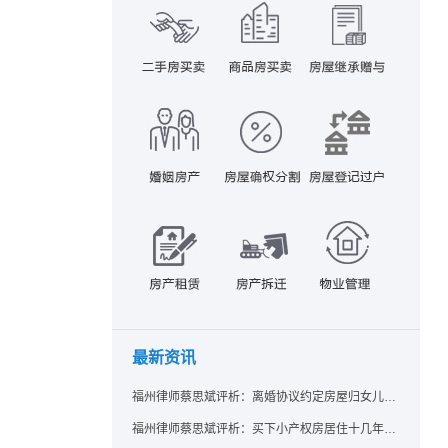
最新资讯
福州律师蔡思斌评析：离婚协议约定房屋归女儿所有，父亲去世后继母能否拒绝过户？
福州律师蔡思斌评析：买下小产权房居住十几年，卖家去世后其女儿竟起诉要求继承？