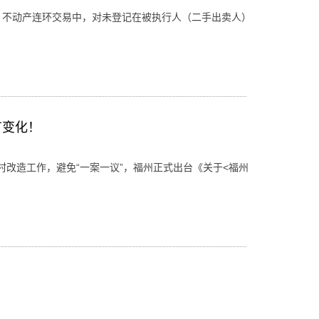
 不动产连环交易中，对未登记在被执行人（二手出卖人）
有变化！
改造工作，避免“一案一议”，福州正式出台《关于<福州