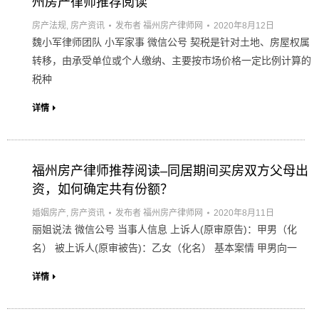
州房产律师推荐阅读
房产法规
,
房产资讯
发布者
福州房产律师网
2020年8月12日
魏小军律师团队 小军家事 微信公号 契税是针对土地、房屋权属
转移，由承受单位或个人缴纳、主要按市场价格一定比例计算的
税种
详情
福州房产律师推荐阅读–同居期间买房双方父母出
资，如何确定共有份额？
婚姻房产
,
房产资讯
发布者
福州房产律师网
2020年8月11日
丽姐说法 微信公号 当事人信息 上诉人(原审原告)：甲男（化
名） 被上诉人(原审被告)：乙女（化名） 基本案情 甲男向一
详情