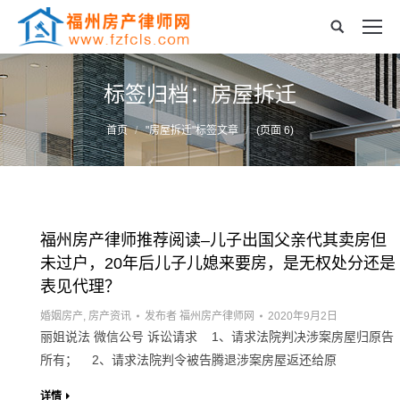
标签归档：
房屋拆迁
您的位置：
首页
"房屋拆迁"标签文章
(页面 6)
福州房产律师推荐阅读–儿子出国父亲代其卖房但
未过户，20年后儿子儿媳来要房，是无权处分还是
表见代理？
婚姻房产
,
房产资讯
发布者
福州房产律师网
2020年9月2日
丽姐说法 微信公号 诉讼请求 1、请求法院判决涉案房屋归原告
所有； 2、请求法院判令被告腾退涉案房屋返还给原
详情