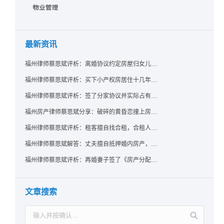
最新资讯
福州律师蔡思斌评析：离婚协议约定房屋归女儿所有，父亲去世后继母能否拒绝过户？
福州律师蔡思斌评析：买下小产权房居住十几年，卖家去世后其女儿竟起诉要求继承？
福州律师蔡思斌评析：签了分家协议并实际占有，房产就一定是囊中之物了吗？法院：只要未过户，共有权人反悔了就可撤销赠与！
福州房产律师蔡思斌分享：破碎的黄昏恋撞上房产证，给出的房子能要回吗？ 法院：参照适用《婚姻家庭编解释（二）》规定，支持恋爱中无重大过错给予方返还房屋的诉请
福州律师蔡思斌评析：租客擅自找合租，合租人在屋里自杀，房东能找租客索赔吗？
福州律师蔡思斌解答：丈夫擅自抵押婚内房产，配偶该如何维权？
福州律师蔡思斌评析：再婚妻子签了《房产分配协议》却拿不到房？福州中院：无所有权基础实为赠与，过户前可撤销！
文章搜索